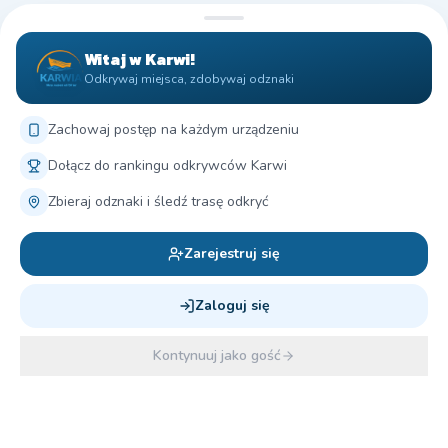
Witaj w Karwi!
Odkrywaj miejsca, zdobywaj odznaki
Zachowaj postęp na każdym urządzeniu
Dołącz do rankingu odkrywców Karwi
Zbieraj odznaki i śledź trasę odkryć
Zarejestruj się
Zaloguj się
Kontynuuj jako gość
Skanuj
Mapa
Baza
Odkrycia
Profil